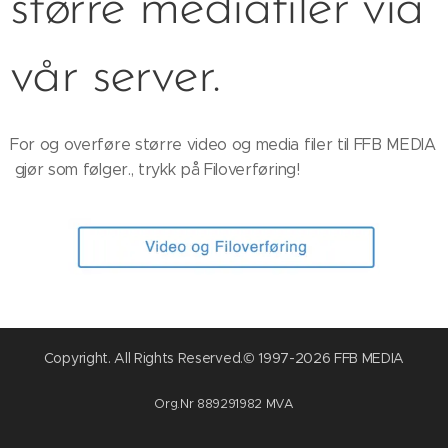
større mediafiler via
vår server.
For og overføre større video og media filer til FFB MEDIA
gjør som følger., trykk på Filoverføring!
Copyright. All Rights Reserved.© 1997-2026 FFB MEDIA
Org.Nr 889291982 MVA