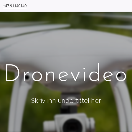
+47 91140140
Dronevideo
Skriv inn undertittel her