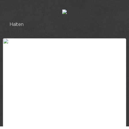
🟢 Halten