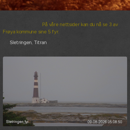
På våre nettsider kan du nå se 3 av
Frøya kommune sine 5 fyr.
🟢 Sletringen, Titran